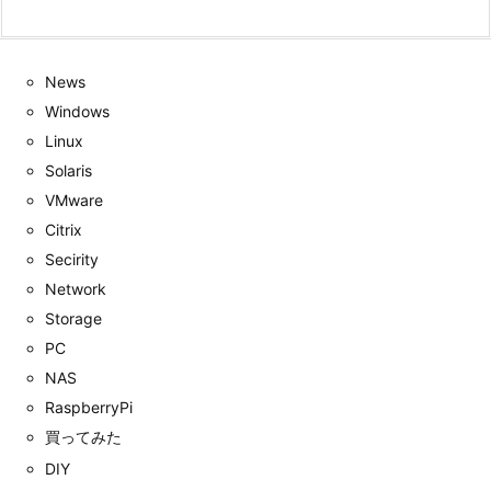
News
Windows
Linux
Solaris
VMware
Citrix
Secirity
Network
Storage
PC
NAS
RaspberryPi
買ってみた
DIY