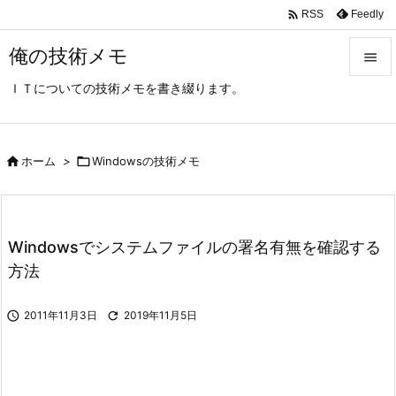

Feedly
RSS
俺の技術メモ

ＩＴについての技術メモを書き綴ります。

メニュ

サイド

ホーム
>

Windowsの技術メモ

前へ

Windowsでシステムファイルの署名有無を確認する
次へ
方法

検索

2011年11月3日

2019年11月5日