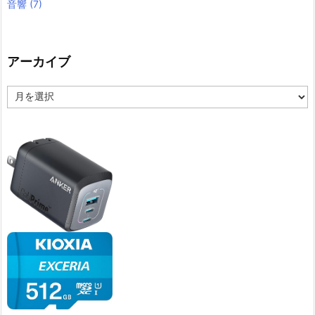
音響
(7)
アーカイブ
ア
ー
カ
イ
ブ