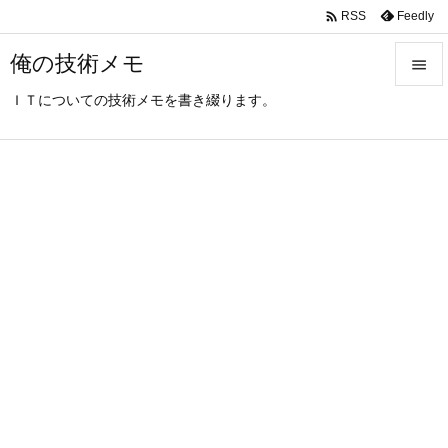

Feedly
RSS
俺の技術メモ

ＩＴについての技術メモを書き綴ります。

メニュ

サイド

前へ

次へ

検索