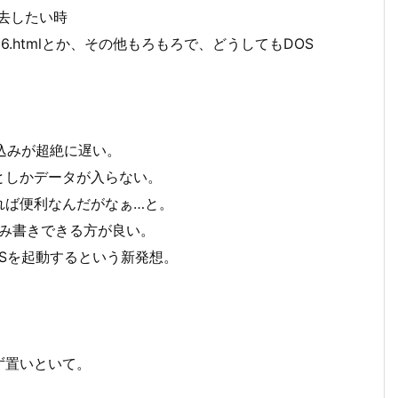
消去したい時
il/se196626.htmlとか、その他もろもろで、どうしてもDOS
込みが超絶に遅い。
としかデータが入らない。
れば便利なんだがなぁ…と。
読み書きできる方が良い。
OSを起動するという新発想。
ず置いといて。