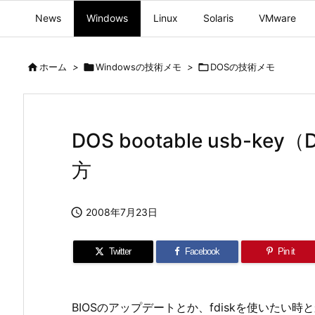
News
Windows
Linux
Solaris
VMware

ホーム
>

Windowsの技術メモ
>

DOSの技術メモ
DOS bootable usb-k
方

2008年7月23日
Twitter
Facebook
Pin it
BIOSのアップデートとか、fdiskを使いたい