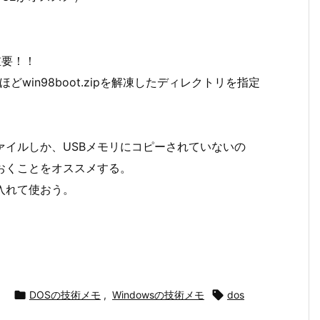
←重要！！
t: 欄は、先ほどwin98boot.zipを解凍したディレクトリを指定
ァイルしか、USBメモリにコピーされていないの
しておくことをオススメする。
入れて使おう。

DOSの技術メモ
,
Windowsの技術メモ

dos