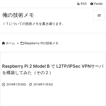

Feedly
RSS
俺の技術メモ

ＩＴについての技術メモを書き綴ります。

メニュ

サイド

ホーム
>

Raspberry Piの技術メモ

前へ

Raspberry Pi 2 Model B で L2TP/IPSec VPNサーバ
次へ
を構築してみた（その２）

検索

2016年1月29日

2019年11月5日