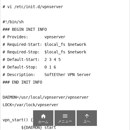
# vi /etc/init.d/vpnserver

#!/bin/sh

### BEGIN INIT INFO

# Provides:       vpnserver

# Required-Start: $local_fs $network

# Required-Stop:  $local_fs $network

# Default-Start:  2 3 4 5

# Default-Stop:   0 1 6

# Description:    SoftEther VPN Server

### END INIT INFO

DAEMON=/usr/local/vpnserver/vpnserver

LOCK=/var/lock/vpnserver




vpn_start() {

メニュー
上へ
ホーム
        ${DAEMON} start
