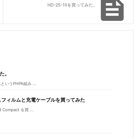

HD-25-1IIを買ってみた。
みた。
いうPHPA組み ...
用のガラスフィルムと充電ケーブルを買ってみた
mpact を買 ...