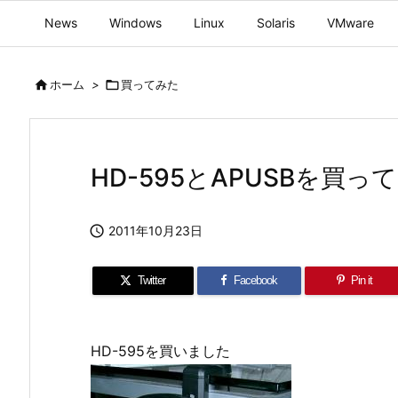
News
Windows
Linux
Solaris
VMware

ホーム
>

買ってみた
HD-595とAPUSBを買っ

2011年10月23日
Twitter
Facebook
Pin it
HD-595を買いました