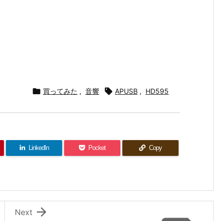

買ってみた
,
音響

APUSB
,
HD595
LinkedIn
Pocket
Copy

Next