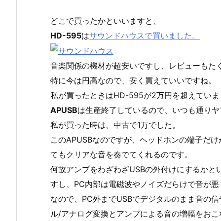
どこで買ったかといいますと、
HD-595
は
サウンドハウスで買いました。
音楽関係の機材が超安いですし、レビューもた
特に今は円高なので、安く買えていいですね。
私が買ったときはHD-595が2万円を超えてい
APUSB
は生産終了しているので、いつも通りヤ
私が買った時は、中古で1万でした。
このAPUSBなのですが、ヘッドホンの端子だ
てもクリアな音を奏でてくれるのです。
何故アンプをわざわざUSBの外付けにするかと
すし、PC内部は電磁波やノイズだらけで音が悪
なので、PC外までUSBでデジタルのまま音の
ル/アナログ変換とアンプによる音の増幅をお