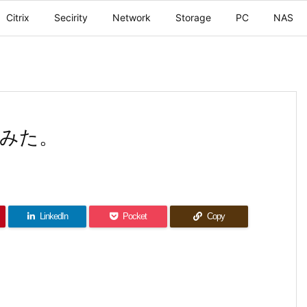
Citrix
Secirity
Network
Storage
PC
NAS
てみた。
LinkedIn
Pocket
Copy