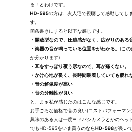
る！とわけです。
HD-595
の方は、友人宅で視聴して感動してし
す。
箇条書きにすると以下な感じです。
・開放型なので、圧迫感がなく、広がりのある
・楽器の音が鳴っている位置をがわかる。
(こ
か分かります)
・耳をすっぽり覆う形なので、耳が痛くない。
・かけ心地が良く、長時間装着していても疲れ
・音の解像度が高い
・音の分離性が良い
と、まぁ私が感じたのはこんな感じです。
お手ごろな価格で音の良い(コストパフォーマン
興味のある人は一度ヨドバシカメラとかのヘッ
でもHD-595をいま買うのなら
HD-598
が良いで