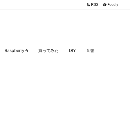

Feedly
RSS
RaspberryPi
買ってみた
DIY
音響