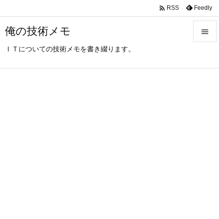

Feedly
RSS
俺の技術メモ

ＩＴについての技術メモを書き綴ります。

メニュ

サイド

前へ

次へ

検索