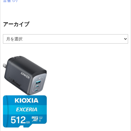
音響
(7)
アーカイブ
ア
ー
カ
イ
ブ