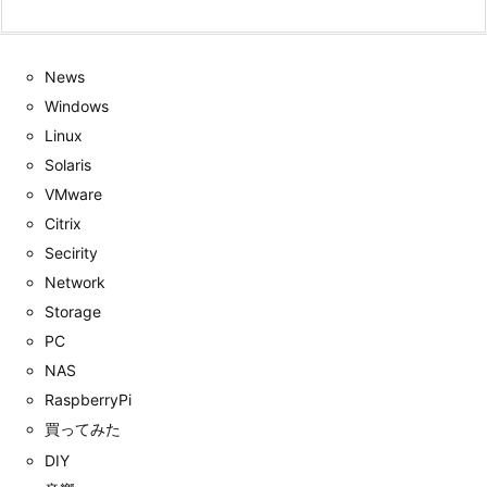
News
Windows
Linux
Solaris
VMware
Citrix
Secirity
Network
Storage
PC
NAS
RaspberryPi
買ってみた
DIY