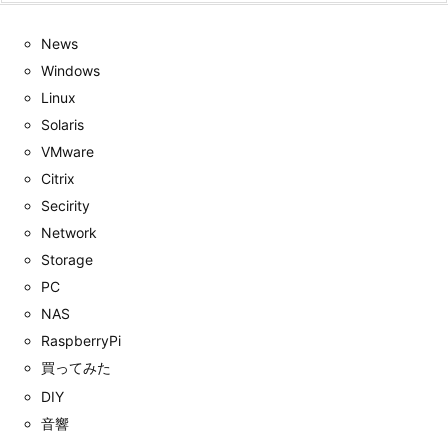
News
Windows
Linux
Solaris
VMware
Citrix
Secirity
Network
Storage
PC
NAS
RaspberryPi
買ってみた
DIY
音響