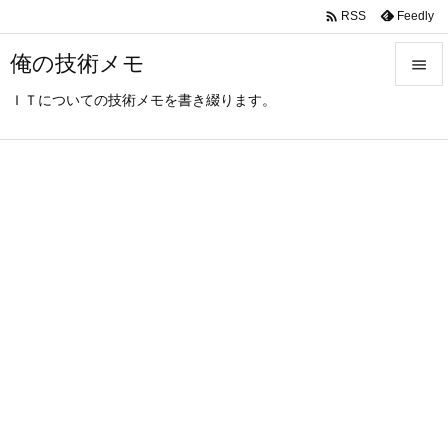

Feedly
RSS
俺の技術メモ

ＩＴについての技術メモを書き綴ります。

メニュ

サイド

前へ

次へ

検索